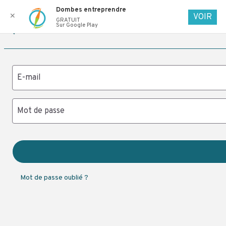
Dombes entreprendre
✕
VOIR
GRATUIT
Sur Google Play
arrow_back
Accueil
Retour
menu
Menu
Communauté
E-mail
Emploi
Mot de passe
REJOIGNEZ LA
COMMUNAUTÉ
Démarches et outils
DES ENTREPRISES
DE LA DOMBES
Mot de passe oublié ?
Entreprise
Entreprise