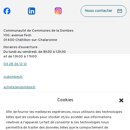
mail
Nous contacter
Communauté de Communes de la Dombes
100, avenue Foch
01400 Châtillon-sur-Chalaronne
Horaires d’ouverture :
Du lundi au vendredi, de 8h30 à 12h30
et de 13h30 à 17h00
04 28 36 12 12
ccdombes.fr
achetezendombes.fr
dombesconnect.fr
Cookies
Mentions légales
Afin de fournir les meilleures expériences, nous utilisons des technologies
Politique de confidentialité
telles que les cookies pour stocker et/ou accéder aux informations
relatives à l'appareil. Le fait de consentir à ces technologies nous
Cookies
permettra de traiter des données telles que le comportement de