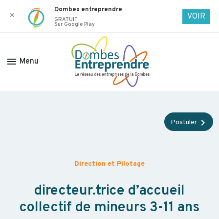
Dombes entreprendre
✕
VOIR
GRATUIT
Sur Google Play
menu
Menu
chevron_right
Postuler
Direction et Pilotage
directeur.trice d’accueil
collectif de mineurs 3-11 ans