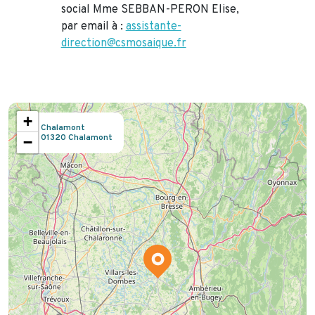
social Mme SEBBAN-PERON Elise,
par email à :
assistante-
direction@csmosaique.fr
+
Chalamont
location_on
01320 Chalamont
−