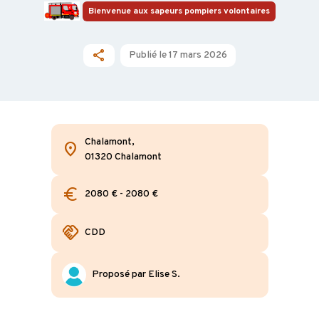
Bienvenue aux sapeurs pompiers volontaires
share
Publié le 17 mars 2026
Chalamont,
location_on
01320 Chalamont
euro
2080 € - 2080 €
handshake
CDD
Proposé par Elise S.