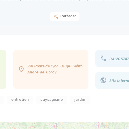
share
Partager
phone
041205747
241 Route de Lyon, 01390 Saint-
location_on
André-de-Corcy
s
public
Site intern
entretien
paysagisme
jardin