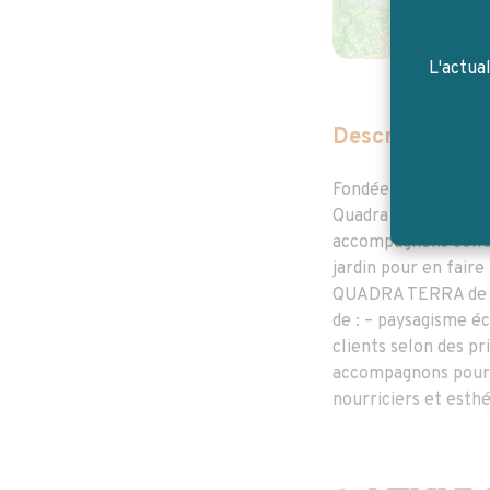
L'actua
Description de 
Fondée en 2017 par 
Quadra Terra dével
accompagnons celles
jardin pour en faire
QUADRA TERRA de S
de : – paysagisme é
clients selon des pr
accompagnons pour r
nourriciers et esth