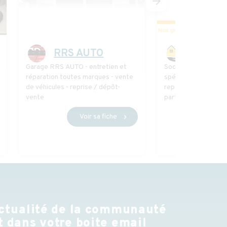
arrow_forward
RRS AUTO
MAISO’
Garage RRS AUTO - entretien et
Société de services
réparation toutes marques - vente
spécialisée dans le
de véhicules - reprise / dépôt-
repassage aux domi
vente
particuliers.
Voir sa fiche
Voi
chevron_right
ctualité de la communauté
 dans votre boite email