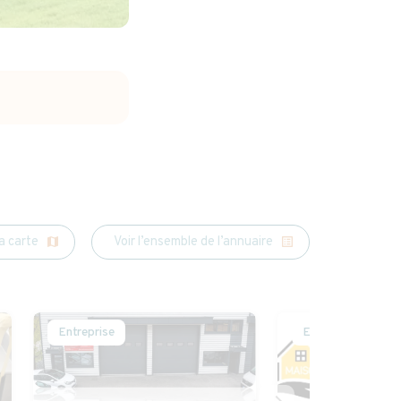
la carte
Voir l’ensemble de l’annuaire
map
list_alt
Entreprise
Entreprise