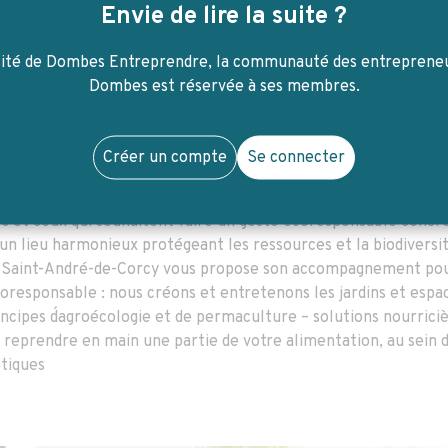
Envie de lire la suite ?
Leaflet
| Map data 
lité de Dombes Entreprendre, la communauté des entrepreneu
Dombes est réservée à ses membres.
l'entreprise
Créer un compte
Se connecter
une équipe d’agronomes et de paysagistes soucieux de préser
oppe dans un premier temps des potagers autonomes et innova
 et ceux qui souhaitent faire un geste écoresponsable concr
 un lieu harmonieux protégeant les ressources et la biodiversi
aint-André-de-Corcy vous propose son accompagnement pour
coresponsable : nous créons et entretenons les jardins et espa
incipes d´agroécologie et de permaculture – solutions nourrici
eprendre en main une partie de votre alimentation, au sein 
étiques