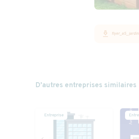
download_2
flyer_a5_jardin
D’autres entreprises similaires
Entreprise
Entre