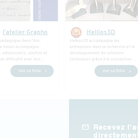
l’atelier Grapho
Hellios3D
édagogue dans l'Ain,
Hellios3D accompagne les
ne Voisin accompagne
entreprises dans la recherche et le
, adolescents, adultes et
développement de solutions
en difficulté avec leur
techniques grâce à la conception
e manuscrite + Ateliers Brain
3D, au prototypage rapide et aux
Voir sa fiche
Voir sa fiche
chevron_right
chevron_right
 individuel ou en collectif.
technologies de fabrication
numérique.
mail
Recevez l’a
directement