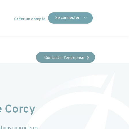
Se connecter
Créer un compte
chevron_right
Contacter l’entreprise
visibility
lternance, stage)
s
ialisation
ié ?
 Corcy
es Entreprises (RSE)
 devis
tions nourricières