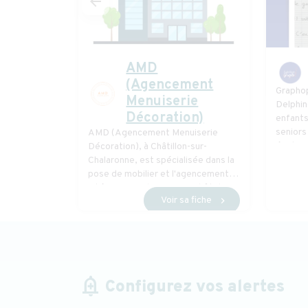
arrow_back
AMD
(Agencement
Graphop
Menuiserie
Delphi
Décoration)
enfants
seniors 
AMD (Agencement Menuiserie
écritur
Décoration), à Châtillon-sur-
Ball® en
Chalaronne, est spécialisée dans la
pose de mobilier et l'agencement
intérieur pour les groupes hôteliers
Voir sa fiche
chevron_right
et résidences services
add_alert
Configurez vos alertes