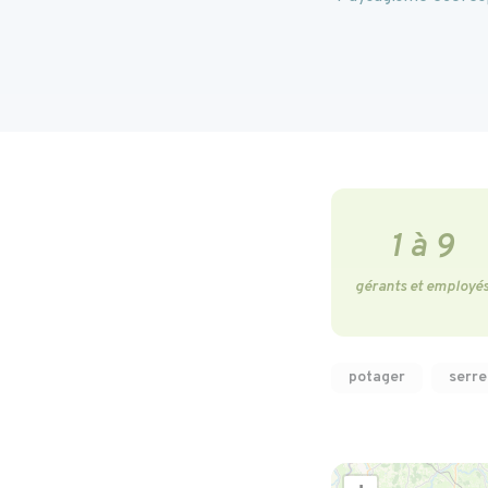
1 à 9
gérants et employé
potager
serre