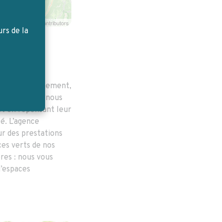
©
OpenStreetMap
contributors
rs de la
ver l’environnement,
nts. Depuis, nous
et en repensant leur
té. L’agence
 des prestations
ces verts de nos
ères : nous vous
d’espaces