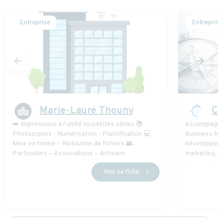
Entreprise
Entrepri
arrow_back
arrow_forward
Marie-Laure Thouny
C
➡️ Impressions à l’unité ou petites séries 📚
Accompagn
Photocopies - Numérisation - Plastification 💻
Business M
Mise en forme – Retouche de fichiers 👥
développem
Particuliers – Associations – Artisans
marketing,
de projet
Voir sa fiche
chevron_right