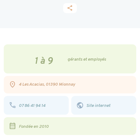
share
1 à 9
gérants et employés
location_on
4 Les Acacias, 01390 Mionnay
phone
public
07 86 41 94 14
Site internet
calendar_month
Fondée en 2010