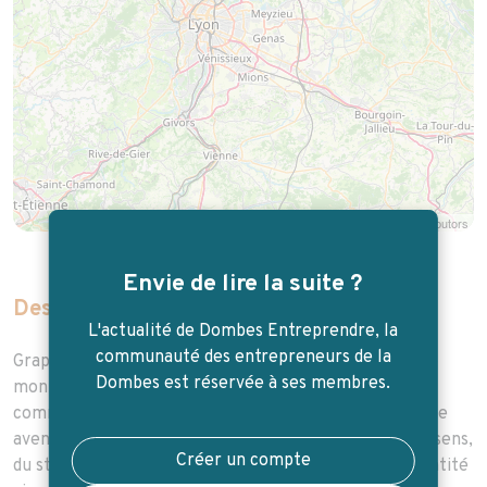
Leaflet
| Map data ©
OpenStreetMap
contributors
Envie de lire la suite ?
Description de l'entreprise
L'actualité de Dombes Entreprendre, la
communauté des entrepreneurs de la
Graphiste et Directeur Artistique passionné, j’ai affûté
Dombes est réservée à ses membres.
mon regard et mon expertise au sein d’agences de
communication lyonnaises avant de me lancer dans une
aventure plus personnelle. Mon objectif ? Donner du sens,
Créer un compte
du style et de l’impact à votre image de marque. • Identité