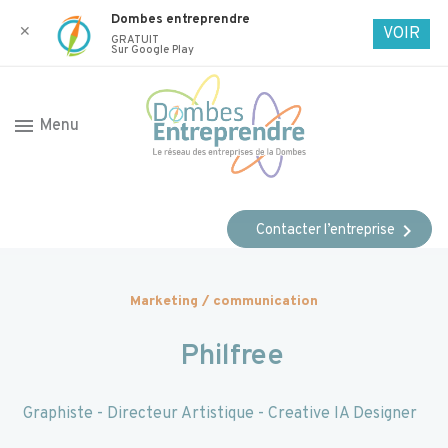
Dombes entreprendre
✕
VOIR
GRATUIT
Sur Google Play
menu
Menu
chevron_right
Contacter l’entreprise
Marketing / communication
Philfree
Graphiste - Directeur Artistique - Creative IA Designer