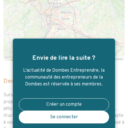
Envie de lire la suite ?
Leaflet
| Map data ©
OpenStreetMap
contributors
L'actualité de Dombes Entreprendre, la
communauté des entrepreneurs de la
Description de l'entreprise
Dombes est réservée à ses membres.
Surso Studio propose de vous accompagner dans vos
projets de création graphique. Identité visuelle, flyer,
Créer un compte
affiche, brochure, édition, motion design, site internet,
illustration ou encore réseaux sociaux… le studio s’adapte
Se connecter
à vos projets, qu’ils soient imprimés ou numériques. Basé à