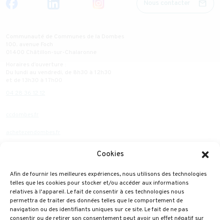
mail
Nous contacter
Communauté de Communes de la Dombes
100, avenue Foch
01400 Châtillon-sur-Chalaronne
Horaires d’ouverture :
Du lundi au vendredi, de 8h30 à 12h30
et de 13h30 à 17h00
04 28 36 12 12
ccdombes.fr
achetezendombes.fr
dombesconnect.fr
Cookies
Mentions légales
Afin de fournir les meilleures expériences, nous utilisons des technologies
Politique de confidentialité
telles que les cookies pour stocker et/ou accéder aux informations
relatives à l'appareil. Le fait de consentir à ces technologies nous
Cookies
permettra de traiter des données telles que le comportement de
navigation ou des identifiants uniques sur ce site. Le fait de ne pas
Plan du site
consentir ou de retirer son consentement peut avoir un effet négatif sur