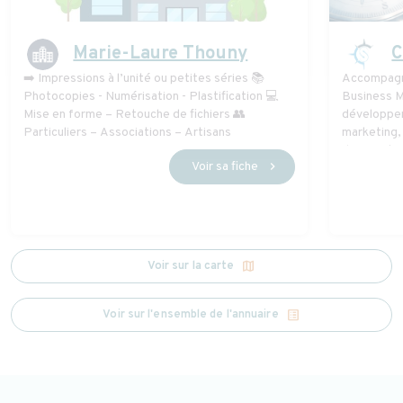
Marie-Laure Thouny
C
➡️ Impressions à l’unité ou petites séries 📚
Accompagn
Photocopies - Numérisation - Plastification 💻
Business M
Mise en forme – Retouche de fichiers 👥
développem
Particuliers – Associations – Artisans
marketing,
de projet
Voir sa fiche
chevron_right
map
Voir sur la carte
list_alt
Voir sur l'ensemble de l'annuaire