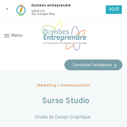
Dombes entreprendre
✕
VOIR
GRATUIT
Sur Google Play
menu
Menu
chevron_right
Contacter l’entreprise
Marketing / communication
Surso Studio
Studio de Design Graphique