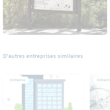
D’autres entreprises similaires
Entreprise
Entrepri
arrow_back
arrow_forward