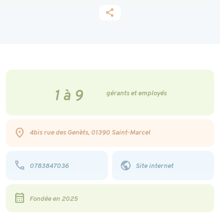
share
1 à 9
gérants et employés
location_on
4bis rue des Genèts, 01390 Saint-Marcel
phone
public
0783847036
Site internet
calendar_month
Fondée en 2025